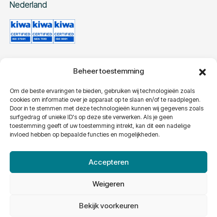
Nederland
Beheer toestemming
Contact
Telefoon:
+31 40 240 96 10
Om de beste ervaringen te bieden, gebruiken wij technologieën zoals
cookies om informatie over je apparaat op te slaan en/of te raadplegen.
E-Mail:
info@ximius.eu
Door in te stemmen met deze technologieën kunnen wij gegevens zoals
surfgedrag of unieke ID's op deze site verwerken. Als je geen
toestemming geeft of uw toestemming intrekt, kan dit een nadelige
invloed hebben op bepaalde functies en mogelijkheden.
Accepteren
Weigeren
© 2026 Ximius B.V. |
Algemene voorwaarden
|
Privacy
|
Bekijk voorkeuren
Gebruikersvoorwaarden