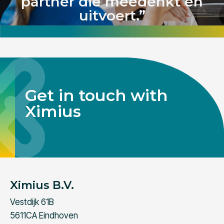
partner die meedenkt én
uitvoert.”
Get in touch with
Ximius
Ximius B.V.
Vestdijk 61B
5611CA Eindhoven