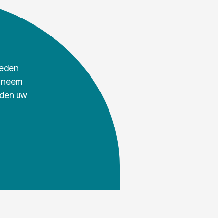
ieden
, neem
rden uw