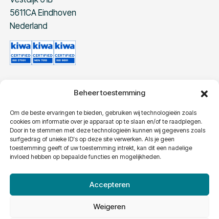
5611CA Eindhoven
Nederland
Beheer toestemming
Contact
Telefoon:
+31 40 240 96 10
Om de beste ervaringen te bieden, gebruiken wij technologieën zoals
cookies om informatie over je apparaat op te slaan en/of te raadplegen.
E-Mail:
info@ximius.eu
Door in te stemmen met deze technologieën kunnen wij gegevens zoals
surfgedrag of unieke ID's op deze site verwerken. Als je geen
toestemming geeft of uw toestemming intrekt, kan dit een nadelige
invloed hebben op bepaalde functies en mogelijkheden.
Accepteren
Weigeren