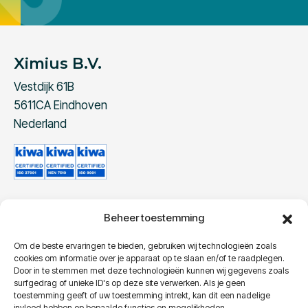
Ximius B.V.
Vestdijk 61B
5611CA Eindhoven
Nederland
Beheer toestemming
Contact
Telefoon:
+31 40 240 96 10
Om de beste ervaringen te bieden, gebruiken wij technologieën zoals
cookies om informatie over je apparaat op te slaan en/of te raadplegen.
E-Mail:
info@ximius.eu
Door in te stemmen met deze technologieën kunnen wij gegevens zoals
surfgedrag of unieke ID's op deze site verwerken. Als je geen
toestemming geeft of uw toestemming intrekt, kan dit een nadelige
invloed hebben op bepaalde functies en mogelijkheden.