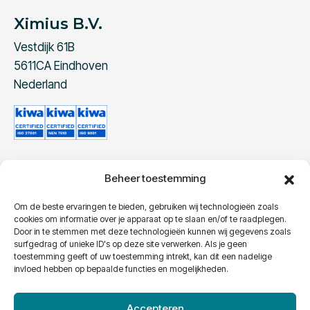
Ximius B.V.
Vestdijk 61B
5611CA Eindhoven
Nederland
Beheer toestemming
Contact
Telefoon:
+31 40 240 96 10
Om de beste ervaringen te bieden, gebruiken wij technologieën zoals
cookies om informatie over je apparaat op te slaan en/of te raadplegen.
E-Mail:
info@ximius.eu
Door in te stemmen met deze technologieën kunnen wij gegevens zoals
surfgedrag of unieke ID's op deze site verwerken. Als je geen
toestemming geeft of uw toestemming intrekt, kan dit een nadelige
invloed hebben op bepaalde functies en mogelijkheden.
Accepteren