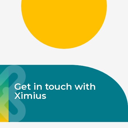
Get in touch with
Ximius