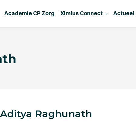
Academie CP Zorg
Ximius Connect
Actueel
ath
Aditya Raghunath