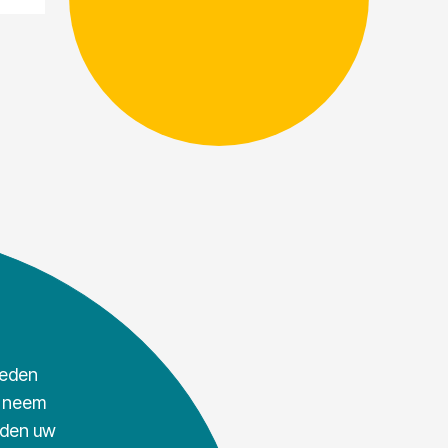
ieden
, neem
rden uw